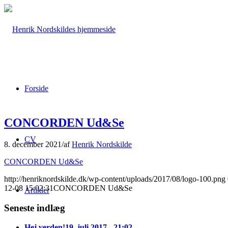
Forside
CONCORDEN Ud&Se
CV
8. december 2021
/
af
Henrik Nordskilde
CONCORDEN Ud&Se
http://henriknordskilde.dk/wp-content/uploads/2017/08/logo-100.png
12-08 15:02:31
CONCORDEN Ud&Se
Artikler
Seneste indlæg
Hej verden!
19. juli 2017 - 21:02