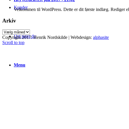
Kunder
Velkommen til WordPress. Dette er dit første indlæg. Rediger el
Arkiv
Arkiv
Det siger de
Copyright 2017: Henrik Nordskilde | Webdesign:
alphasite
Scroll to top
Menu