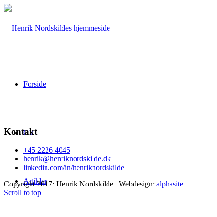
Forside
Kontakt
CV
+45 2226 4045
henrik@henriknordskilde.dk
linkedin.com/in/henriknordskilde
Artikler
Copyright 2017: Henrik Nordskilde | Webdesign:
alphasite
Scroll to top