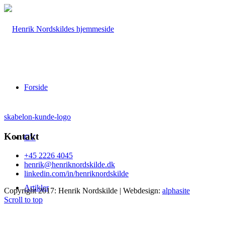
Forside
skabelon-kunde-logo
Kontakt
CV
+45 2226 4045
henrik@henriknordskilde.dk
linkedin.com/in/henriknordskilde
Artikler
Copyright 2017: Henrik Nordskilde | Webdesign:
alphasite
Scroll to top